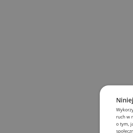
Gdzie sprawdza się etyki
Etykieciarka ręczna sprawdza się naj
(niezależnie od wielkości) wykonanych 
Autojet uzupełnił natomiast tą konstru
pozwalają na o wiele szersze zastoso
drukarki to etykiet, które wykorzystuj
Ninie
stworzyć oznaczenia odporne na ściera
Wykorzy
ruch w n
o tym, 
społecz