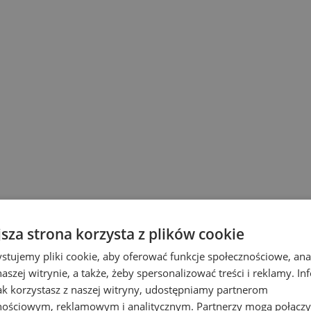
eciarka ręczna?
lepiej w przypadku cylindrycznych opakowań
ze szkła lub plastiku.
kcje o swoje autorskie rozwiązania, czego efekty
wanie. Ojcem tego małego zwycięstwa są nasze
ąc precyzyjnie dobrany tusz oraz klej, mogą
jsza strona korzysta z plików cookie
nie i blaknięcie w każdych warunkach.
stujemy pliki cookie, aby oferować funkcje społecznościowe, an
aszej witrynie, a także, żeby spersonalizować treści i reklamy. In
jak korzystasz z naszej witryny, udostępniamy partnerom
nościowym, reklamowym i analitycznym. Partnerzy mogą połączy