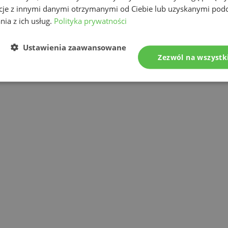
cje z innymi danymi otrzymanymi od Ciebie lub uzyskanymi pod
nia z ich usług.
Polityka prywatności
Ustawienia zaawansowane
ażowa
Zezwól na wszystk
az łatwość obsługi każdej naszej etykieciarki
wszelkie wymagania oraz potrzeby.
jący zapobiec dłuższym przestojom ciągu
ajmuje się również projektowaniem etykiet