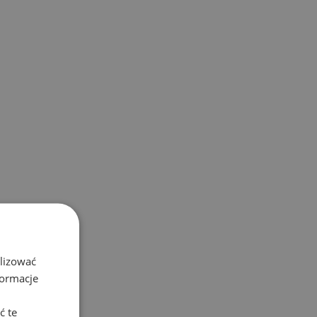
alizować
formacje
ć te