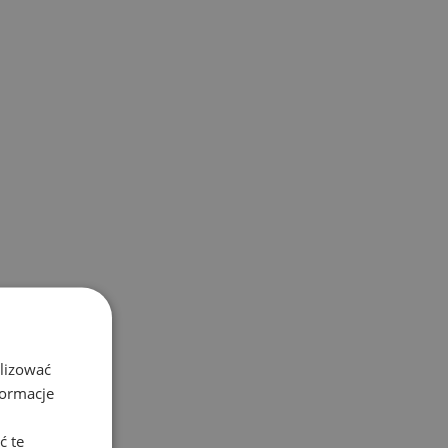
alizować
formacje
ć te