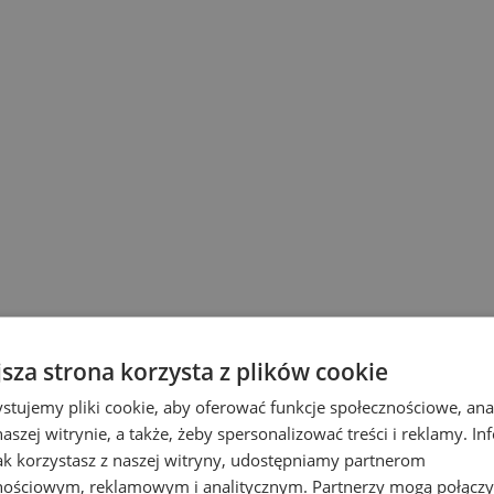
jsza strona korzysta z plików cookie
stujemy pliki cookie, aby oferować funkcje społecznościowe, an
aszej witrynie, a także, żeby spersonalizować treści i reklamy. In
jak korzystasz z naszej witryny, udostępniamy partnerom
awdź BestCode w a
nościowym, reklamowym i analitycznym. Partnerzy mogą połączy